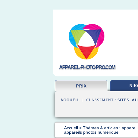
APPAREIL-PHOTO-PRO.COM
NIK
PRIX
ACCUEIL
| CLASSEMENT :
SITES
,
AU
Accueil
>
Thèmes & articles : appareil
appareils photos numerique