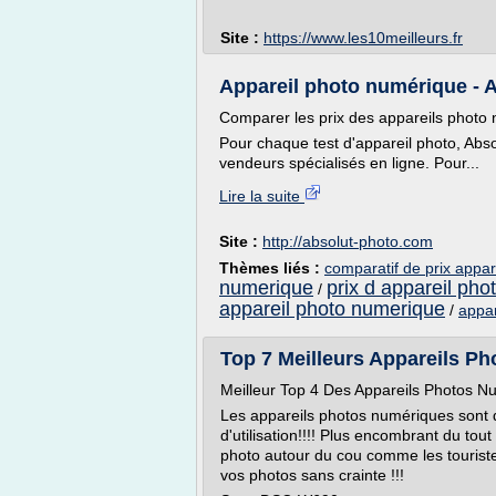
Site :
https://www.les10meilleurs.fr
Appareil photo numérique - 
Comparer les prix des appareils photo
Pour chaque test d'appareil photo, Abso
vendeurs spécialisés en ligne. Pour...
Lire la suite
Site :
http://absolut-photo.com
Thèmes liés :
comparatif de prix appa
numerique
prix d appareil ph
/
appareil photo numerique
/
appar
Top 7 Meilleurs Appareils 
Meilleur Top 4 Des Appareils Photos 
Les appareils photos numériques sont de
d'utilisation!!!! Plus encombrant du to
photo autour du cou comme les touristes 
vos photos sans crainte !!!