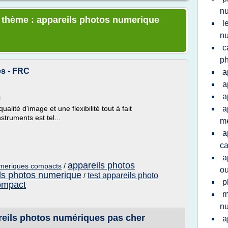
n
e thème : appareils photos numerique
l
nu
c
ph
es - FRC
a
a
a
s
lité d'image et une flexibilité tout à fait
a
struments est tel...
me
a
ca
a
appareils photos
umeriques compacts
/
ou
ls photos numerique
test appareils photo
/
p
ompact
m
n
reils photos numériques pas cher
a