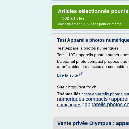
Articles sélectionnés pour l
582 articles
→
Voir également
29 Vidéos
pour ce thème
Test Appareils photos numériqu
Test Appareils photos numériques
Test - 197 appareils photos numérique
L'appareil photo compact propose une qua
appréciables. Le succès de ces petits in
Lire la suite
Site :
http://test.frc.ch
Thèmes liés :
test appareils photos n
numeriques compacts
apparei
/
appareils photos c
numeriques
/
Vente privée Olympus : appa