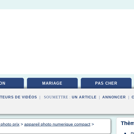
ON
MARIAGE
PAS CHER
TEURS DE VIDÉOS
| SOUMETTRE :
UN ARTICLE
|
ANNONCER
|
Thèm
 photo prix
>
appareil photo numerique compact
>
p