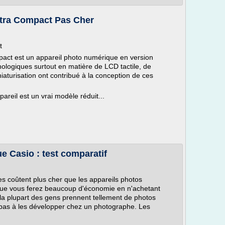
ltra Compact Pas Cher
t
pact est un appareil photo numérique en version
ologiques surtout en matière de LCD tactile, de
aturisation ont contribué à la conception de ces
reil est un vrai modèle réduit...
e Casio : test comparatif
s coûtent plus cher que les appareils photos
r que vous ferez beaucoup d'économie en n'achetant
rs, la plupart des gens prennent tellement de photos
pas à les développer chez un photographe. Les