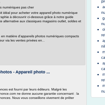
pr
s
a
os numériques pas cher
nu
oit idéal pour acheter votre appareil photo numérique
aphie à découvrir ci-dessous grâce à notre guide
g
e alternative aux classiques magasins outlet, soldes et
n
o
re
s en matière d'appareils photos numériques compacts
r via les ventes privées en...
a
ni
m
c
a
c
otos - Appareil photo ...
m
re
m
nces est fourni par leurs éditeurs. Malgré les
n
annonce.com ne donne aucune garantie concernant : la
annonces. Nous vous conseillons vivement de prêter