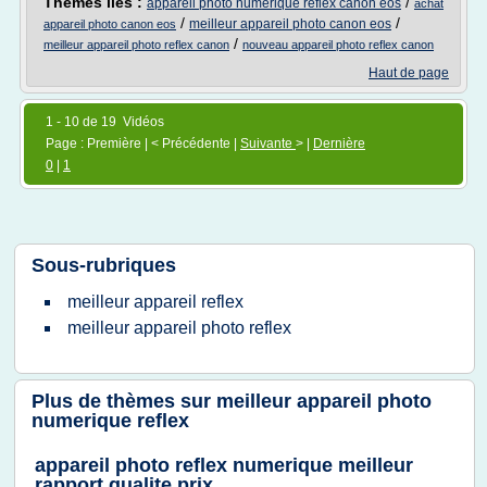
Thèmes liés :
/
appareil photo numerique reflex canon eos
achat
/
/
meilleur appareil photo canon eos
appareil photo canon eos
/
meilleur appareil photo reflex canon
nouveau appareil photo reflex canon
Haut de page
1 - 10 de 19 Vidéos
Page : Première | < Précédente |
Suivante
> |
Dernière
0
|
1
Sous-rubriques
meilleur appareil reflex
meilleur appareil photo reflex
Plus de thèmes sur
meilleur appareil photo
numerique reflex
appareil photo reflex numerique meilleur
rapport qualite prix