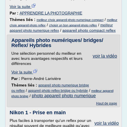
Voir la suite
Par :
APPRENDRE LA PHOTOGRAPHIE
Thèmes liés :
/
meilleur choix appareil photo numerique compact
meilleur
/
/
meilleur
choix appareil photo reflex
choisir un bon appareil photo reflex
/
appareil photo compact reflex
appareil photo numerique reflex
Appareils photo numériques/ bridges/
Reflex/ Hybrides
Une sélection personnel du meilleur en
voir la vidéo
avec leurs avantages respectifs et leurs
différences
Voir la suite
Par :
Pierre-André Larivière
Thèmes liés :
appareil photo numerique bridge
/
/
ou reflex
appareil photo reflex bridge ou hybride
meilleur appareil
photo appareil photo numerique
/
photo bridge
Haut de page
Nikon 1 - Prise en main
Plus faciles à transporter qu'un reflex pour un
voir la vidéo
résultat souvent de meilleure qualité qu'avec