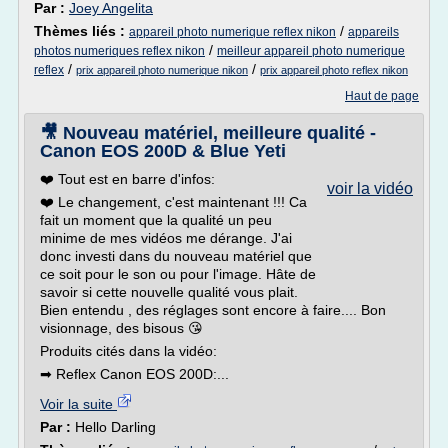
Par :
Joey Angelita
Thèmes liés :
/
appareil photo numerique reflex nikon
appareils
/
photos numeriques reflex nikon
meilleur appareil photo numerique
/
/
reflex
prix appareil photo numerique nikon
prix appareil photo reflex nikon
Haut de page
🎥 Nouveau matériel, meilleure qualité -
Canon EOS 200D & Blue Yeti
❤️ Tout est en barre d'infos:
voir la vidéo
❤️ Le changement, c'est maintenant !!! Ca
fait un moment que la qualité un peu
minime de mes vidéos me dérange. J'ai
donc investi dans du nouveau matériel que
ce soit pour le son ou pour l'image. Hâte de
savoir si cette nouvelle qualité vous plait.
Bien entendu , des réglages sont encore à faire.... Bon
visionnage, des bisous 😘
Produits cités dans la vidéo:
➡ Reflex Canon EOS 200D:...
Voir la suite
Par :
Hello Darling