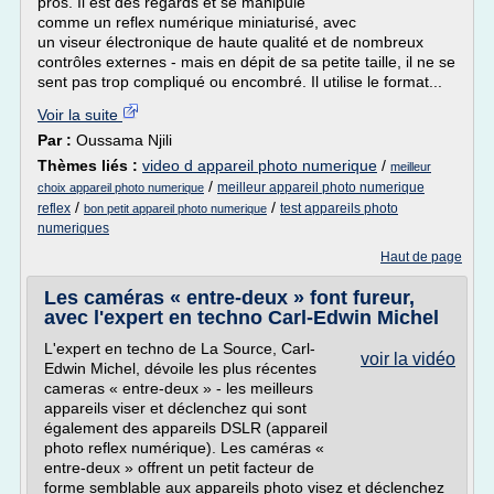
pros. Il est des regards et se manipule
comme un reflex numérique miniaturisé, avec
un viseur électronique de haute qualité et de nombreux
contrôles externes - mais en dépit de sa petite taille, il ne se
sent pas trop compliqué ou encombré. Il utilise le format...
Voir la suite
Par :
Oussama Njili
Thèmes liés :
video d appareil photo numerique
/
meilleur
/
meilleur appareil photo numerique
choix appareil photo numerique
/
/
reflex
test appareils photo
bon petit appareil photo numerique
numeriques
Haut de page
Les caméras « entre-deux » font fureur,
avec l'expert en techno Carl-Edwin Michel
L'expert en techno de La Source, Carl-
voir la vidéo
Edwin Michel, dévoile les plus récentes
cameras « entre-deux » - les meilleurs
appareils viser et déclenchez qui sont
également des appareils DSLR (appareil
photo reflex numérique). Les caméras «
entre-deux » offrent un petit facteur de
forme semblable aux appareils photo visez et déclenchez