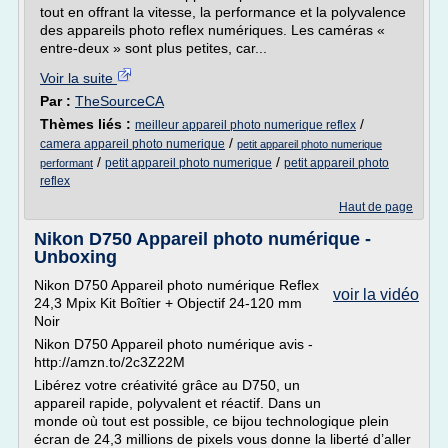
tout en offrant la vitesse, la performance et la polyvalence
des appareils photo reflex numériques. Les caméras «
entre-deux » sont plus petites, car...
Voir la suite
Par :
TheSourceCA
Thèmes liés :
/
meilleur appareil photo numerique reflex
/
camera appareil photo numerique
petit appareil photo numerique
/
/
petit appareil photo numerique
petit appareil photo
performant
reflex
Haut de page
Nikon D750 Appareil photo numérique -
Unboxing
Nikon D750 Appareil photo numérique Reflex
voir la vidéo
24,3 Mpix Kit Boîtier + Objectif 24-120 mm
Noir
Nikon D750 Appareil photo numérique avis -
http://amzn.to/2c3Z22M
Libérez votre créativité grâce au D750, un
appareil rapide, polyvalent et réactif. Dans un
monde où tout est possible, ce bijou technologique plein
écran de 24,3 millions de pixels vous donne la liberté d’aller