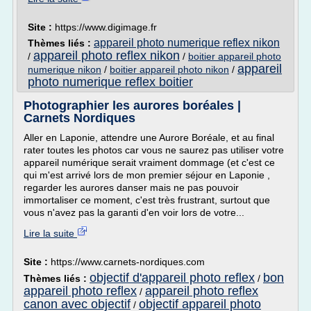
Site :
https://www.digimage.fr
appareil photo numerique reflex nikon
Thèmes liés :
appareil photo reflex nikon
/
/
boitier appareil photo
appareil
numerique nikon
/
boitier appareil photo nikon
/
photo numerique reflex boitier
Photographier les aurores boréales |
Carnets Nordiques
Aller en Laponie, attendre une Aurore Boréale, et au final
rater toutes les photos car vous ne saurez pas utiliser votre
appareil numérique serait vraiment dommage (et c'est ce
qui m'est arrivé lors de mon premier séjour en Laponie ,
regarder les aurores danser mais ne pas pouvoir
immortaliser ce moment, c'est très frustrant, surtout que
vous n'avez pas la garanti d'en voir lors de votre...
Lire la suite
Site :
https://www.carnets-nordiques.com
objectif d'appareil photo reflex
bon
Thèmes liés :
/
appareil photo reflex
appareil photo reflex
/
canon avec objectif
objectif appareil photo
/