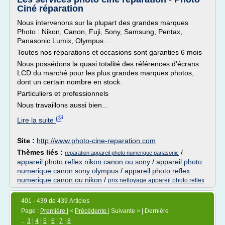
Ciné réparation
Nous intervenons sur la plupart des grandes marques
Photo : Nikon, Canon, Fuji, Sony, Samsung, Pentax,
Panasonic Lumix, Olympus...
Toutes nos réparations et occasions sont garanties 6 mois
Nous possédons la quasi totalité des références d'écrans
LCD du marché pour les plus grandes marques photos,
dont un certain nombre en stock.
Particuliers et professionnels
Nous travaillons aussi bien...
Lire la suite
Site :
http://www.photo-cine-reparation.com
Thèmes liés :
/
reparation appareil photo numerique panasonic
appareil photo reflex nikon canon ou sony
/
appareil photo
numerique canon sony olympus
/
appareil photo reflex
numerique canon ou nikon
/
prix nettoyage appareil photo reflex
401 - 439 de 439 Articles
Page :
Première
| <
Précédente
| Suivante > | Dernière
...
3
|
4
|
5
|
6
|
7
|
8